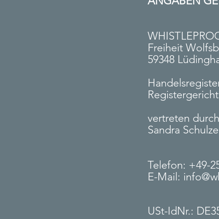
ANGABEN GEM
WHISTLEPRO
Freiheit Wolfs
59348 Lüdingh
Handelsregiste
Registergerich
vertreten durc
Sandra Schulz
Telefon: +49-2
E-Mail:
info@wh
USt-IdNr.: DE3