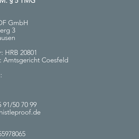
. § 5 TMG
OF GmbH
berg 3
ausen
r: HRB 20801
t: Amtsgericht Coesfeld
h:
e
5 91/50 70 99
istleproof.de
55978065