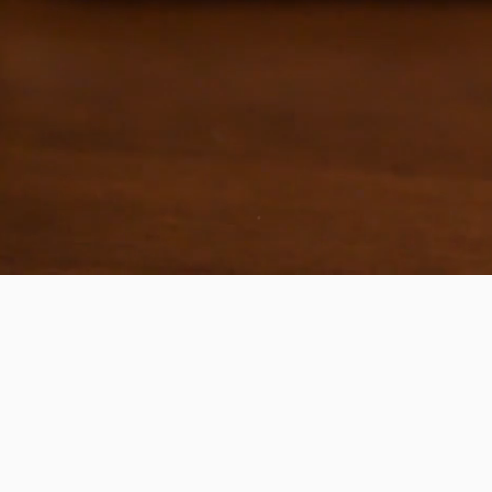
Die A
für 