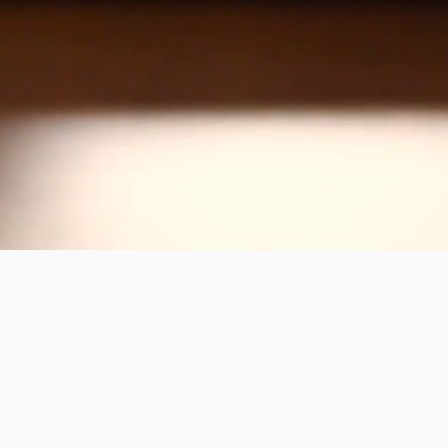
ösung
hmen