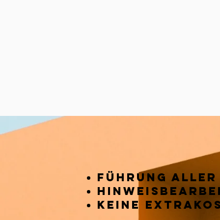
u
Führung Aller
Hi
nweisbearbe
keine extrako