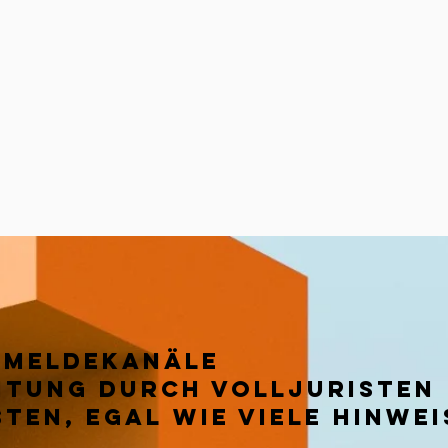
nkompliziert
 Meldekanäle
itung durch Volljuristen
sten
, egal wie viele Hinwe