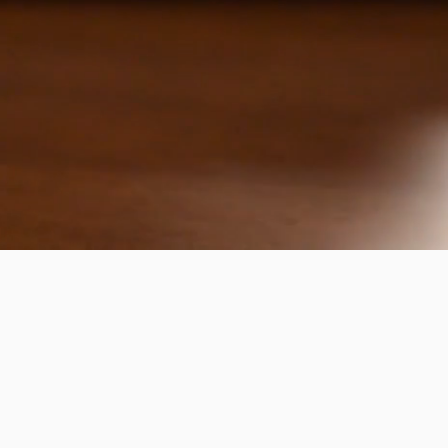
ll-In-OnE L
Ihr Unterne