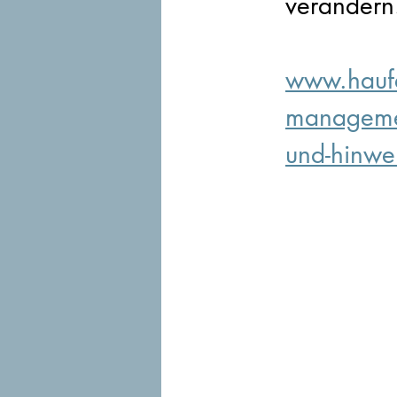
verändern
www.hauf
managemen
und-hinw