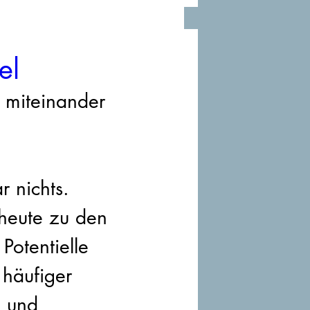
el
miteinander 
 nichts. 
 heute zu den 
Potentielle 
häufiger 
 und 