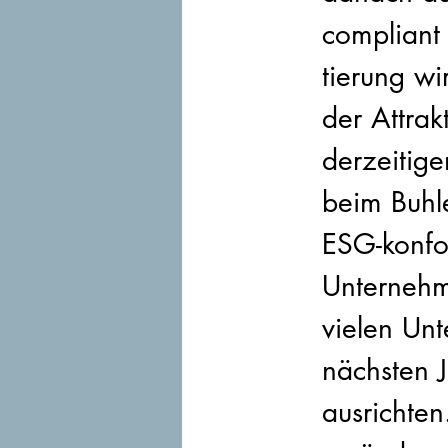
compliant
tierung w
der Attrak
derzeitige
beim Buhl
ESG-konfo
Unternehm
vielen Un
nächsten J
ausrichte