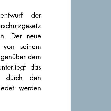
ntwurf der 
chutzgesetz 
n. Der neue 
 von seinem 
egenüber dem 
terliegt das 
s durch den 
edet werden 